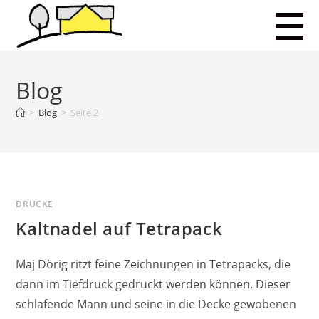
Zum
Web
Inhalt
Me
springen
anz
Blog
>
Blog
>
Seite 2
DRUCKE
Kaltnadel auf Tetrapack
Maj Dörig ritzt feine Zeichnungen in Tetrapacks, die
dann im Tiefdruck gedruckt werden können. Dieser
schlafende Mann und seine in die Decke gewobenen