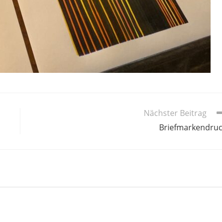
Nächster Beitrag
Briefmarkendru